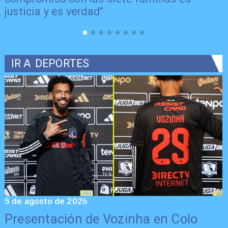
justicia y es verdad"
IR A
DEPORTES
5 de agosto de 2026
5
Presentación de Vozinha en Colo