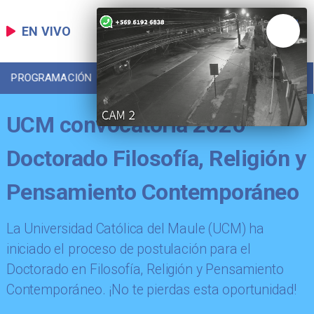
EN VIVO
PROGRAMACIÓN
LOCAL
DEPORTES
UCM convocatoria 2026
Doctorado Filosofía, Religión y
Pensamiento Contemporáneo
La Universidad Católica del Maule (UCM) ha
iniciado el proceso de postulación para el
Doctorado en Filosofía, Religión y Pensamiento
Contemporáneo. ¡No te pierdas esta oportunidad!