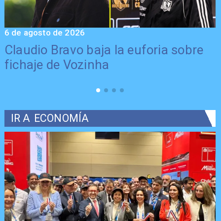
6 de agosto de 2026
5
Claudio Bravo baja la euforia sobre
fichaje de Vozinha
IR A
ECONOMÍA