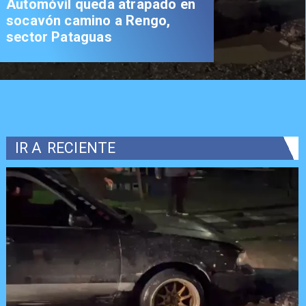
Automóvil queda atrapado en
socavón camino a Rengo,
sector Pataguas
IR A
RECIENTE