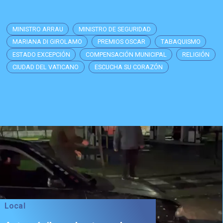
MINISTRO ARRAU
MINISTRO DE SEGURIDAD
MARIANA DI GIROLAMO
PREMIOS OSCAR
TABAQUISMO
ESTADO EXCEPCIÓN
COMPENSACIÓN MUNICIPAL
RELIGIÓN
CIUDAD DEL VATICANO
ESCUCHA SU CORAZÓN
Local