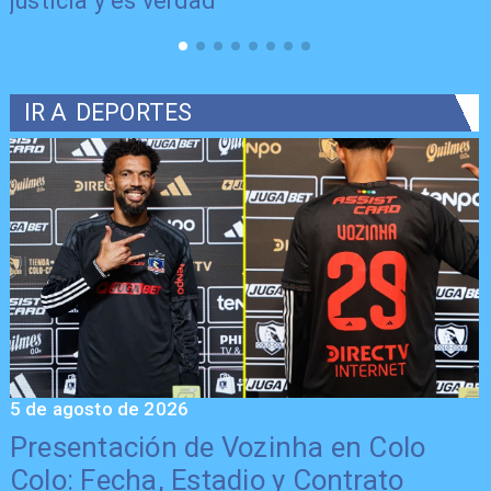
justicia y es verdad"
IR A
DEPORTES
5 de agosto de 2026
5
Presentación de Vozinha en Colo
Colo: Fecha, Estadio y Contrato