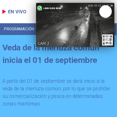
EN VIVO
PROGRAMACIÓN
LOCAL
DEPORTES
Veda de la merluza común
inicia el 01 de septiembre
A partir del 01 de septiembre se dará inicio a la
veda de la merluza común, por lo que se prohíbe
su comercialización y pesca en determinadas
zonas marítimas.