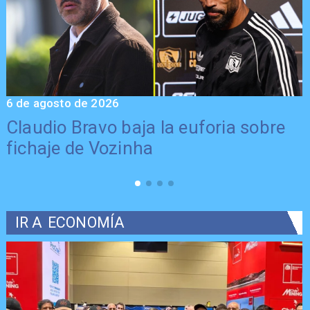
6 de agosto de 2026
5
Claudio Bravo baja la euforia sobre
fichaje de Vozinha
IR A
ECONOMÍA