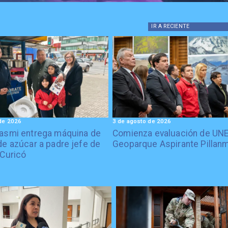
IR A
RECIENTE
de 2026
3 de agosto de 2026
asmi entrega máquina de
Comienza evaluación de UN
de azúcar a padre jefe de
Geoparque Aspirante Pillan
 Curicó