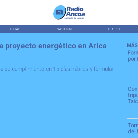
LOCAL
NACIONAL
DEPORTES
 proyecto energético en Arica
MÁS
Form
por 
 de cumplimiento en 15 días hábiles y formular
Con
trip
Tal
Tor
del