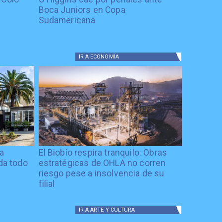
Boca Juniors en Copa
Sudamericana
IR A
ECONOMÍA
ía
El Biobío respira tranquilo: Obras
ida todo
estratégicas de OHLA no corren
riesgo pese a insolvencia de su
filial
IR A
ARTE Y CULTURA