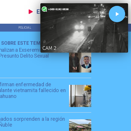
EN VIVO
POLICIAL
TENDENCIAS
 SOBRE ESTE TEMA
alizan a Exseremi de Salud
Presunto Delito Sexual
firman enfermedad de
ulante vietnamita fallecido en
cahuano
nados sorprenden a la región
 Ñuble