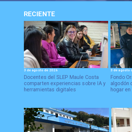
RECIENTE
3 de agosto de 2026
3 de agosto 
Docentes del SLEP Maule Costa
Fondo Or
comparten experiencias sobre IA y
algodón 
herramientas digitales
hogar en