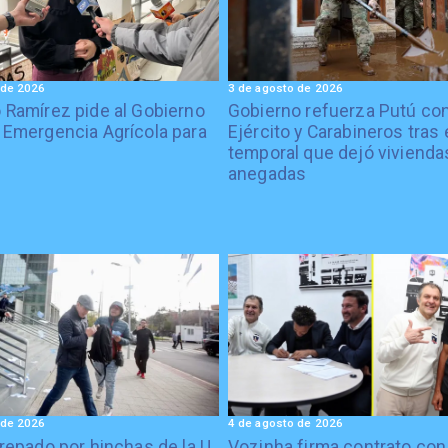
 de 2026
3 de agosto de 2026
 Ramírez pide al Gobierno
Gobierno refuerza Putú co
 Emergencia Agrícola para
Ejército y Carabineros tras 
temporal que dejó vivienda
anegadas
 de 2026
4 de agosto de 2026
crepado por hinchas de la U
Vozinha firma contrato con