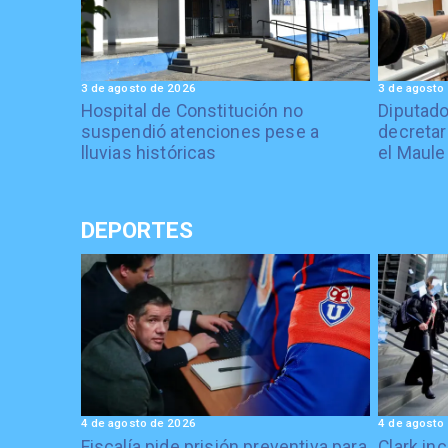
3 de agosto de 2026
3 de agosto
Hospital de Constitución no
Diputado
suspendió atenciones pese a
decretar
lluvias históricas
el Maule
DEPORTES
4 de agosto de 2026
4 de agosto
Fiscalía pide prisión preventiva para
Clark in