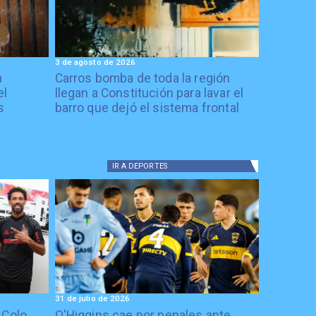
3 de agosto de 2026
n
Carros bomba de toda la región
el
llegan a Constitución para lavar el
s
barro que dejó el sistema frontal
IR A
DEPORTES
31 de julio de 2026
 Colo
O'Higgins cae por penales ante