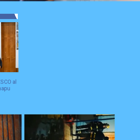
ESCO al
mapu