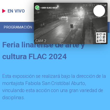
EN VIVO
PROGRAMACIÓN
LOCAL
DEPORTES
Feria linarense de arte y
cultura FLAC 2024
Esta exposición se realizará bajo la dirección de la
montajista Fabiola San Cristóbal Aburto,
vinculando esta acción con una gran variedad de
disciplinas.