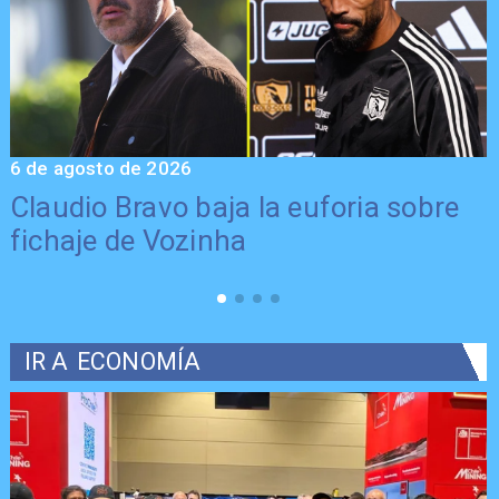
6 de agosto de 2026
5
Claudio Bravo baja la euforia sobre
fichaje de Vozinha
IR A
ECONOMÍA