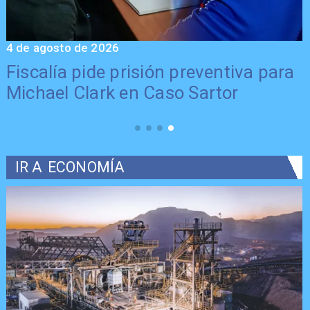
4 de agosto de 2026
6
Fiscalía pide prisión preventiva para
Michael Clark en Caso Sartor
IR A
ECONOMÍA