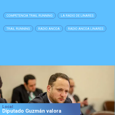
COMPETENCIA TRAIL RUNNING
LA RADIO DE LINARES
TRAIL RUNNING
RADIO ANCOA
RADIO ANCOA LINARES
Local
Diputado Guzmán valora