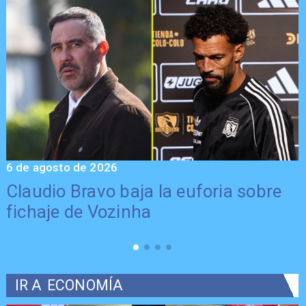
6 de agosto de 2026
5
Claudio Bravo baja la euforia sobre
fichaje de Vozinha
IR A
ECONOMÍA