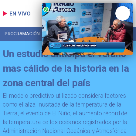
EN VIVO
PROGRAMACIÓN
LOCAL
DEPORTES
Un estudio anticipa el verano
mas cálido de la historia en la
zona central del país
El modelo predictivo utilizado considera factores
como el alza inusitada de la temperatura de la
Tierra, el evento de El Niño, el aumento récord de
la temperatura de los océanos registrados por la
Administración Nacional Oceánica y Atmosférica