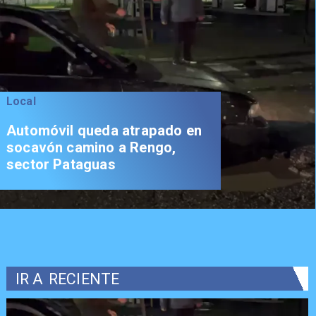
Local
Automóvil queda atrapado en
socavón camino a Rengo,
sector Pataguas
IR A
RECIENTE