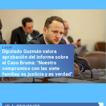
Local
Diputado Guzmán valora
aprobación del informe sobre
el Caso Bruma: "Nuestro
compromiso con las siete
familias es justicia y es verdad"