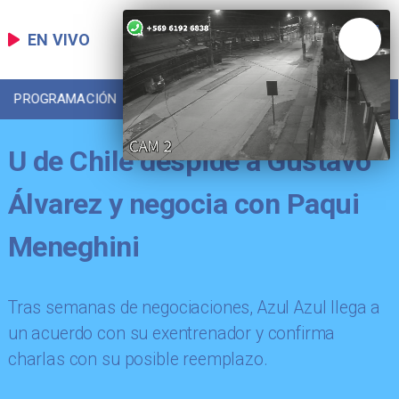
EN VIVO
PROGRAMACIÓN
LOCAL
DEPORTES
U de Chile despide a Gustavo
Álvarez y negocia con Paqui
Meneghini
Tras semanas de negociaciones, Azul Azul llega a
un acuerdo con su exentrenador y confirma
charlas con su posible reemplazo.