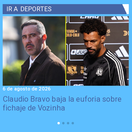
IR A
DEPORTES
6 de agosto de 2026
5
Claudio Bravo baja la euforia sobre
fichaje de Vozinha