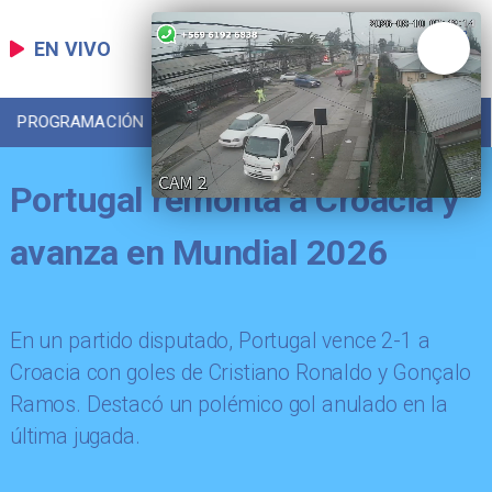
EN VIVO
PROGRAMACIÓN
LOCAL
DEPORTES
Portugal remonta a Croacia y
avanza en Mundial 2026
En un partido disputado, Portugal vence 2-1 a
Croacia con goles de Cristiano Ronaldo y Gonçalo
Ramos. Destacó un polémico gol anulado en la
última jugada.