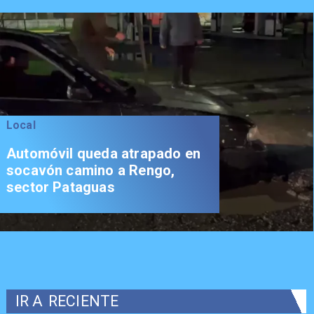
Local
Automóvil queda atrapado en
socavón camino a Rengo,
sector Pataguas
IR A
RECIENTE