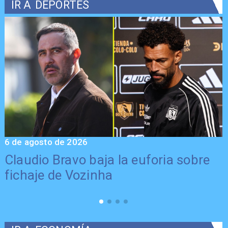
IR A
DEPORTES
6 de agosto de 2026
5
Claudio Bravo baja la euforia sobre
fichaje de Vozinha