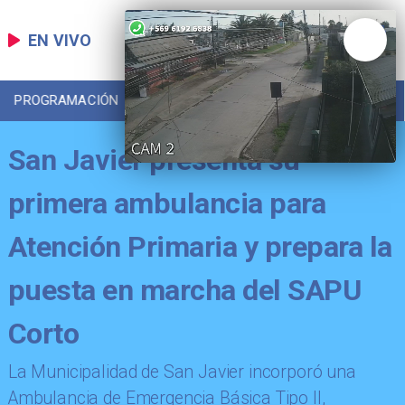
EN VIVO
PROGRAMACIÓN
LOCAL
DEPORTES
San Javier presenta su
primera ambulancia para
Atención Primaria y prepara la
puesta en marcha del SAPU
Corto
​La Municipalidad de San Javier incorporó una
Ambulancia de Emergencia Básica Tipo II,