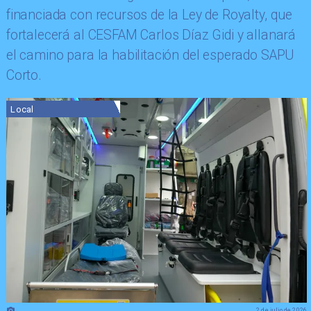
financiada con recursos de la Ley de Royalty, que
fortalecerá al CESFAM Carlos Díaz Gidi y allanará
el camino para la habilitación del esperado SAPU
Corto.
Local
2 de julio de 2026