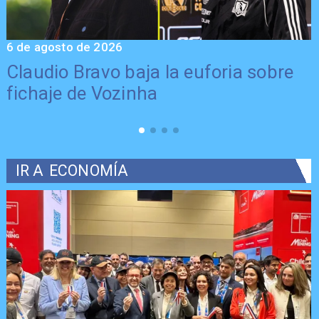
6 de agosto de 2026
5
Claudio Bravo baja la euforia sobre
fichaje de Vozinha
IR A
ECONOMÍA