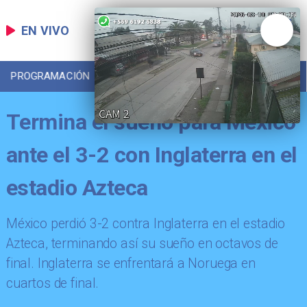
EN VIVO
PROGRAMACIÓN
LOCAL
DEPORTES
Termina el sueño para México
ante el 3-2 con Inglaterra en el
estadio Azteca
México perdió 3-2 contra Inglaterra en el estadio
Azteca, terminando así su sueño en octavos de
final. Inglaterra se enfrentará a Noruega en
cuartos de final.