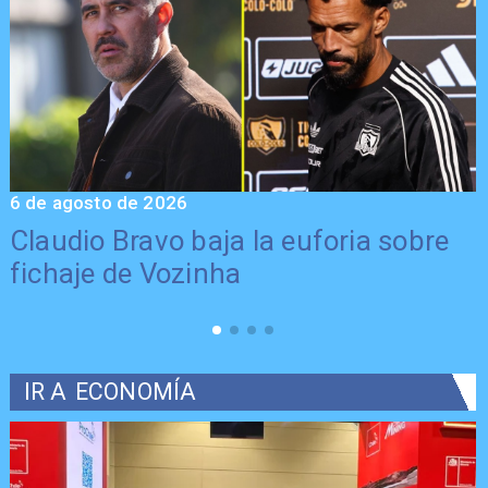
6 de agosto de 2026
5
Claudio Bravo baja la euforia sobre
fichaje de Vozinha
IR A
ECONOMÍA