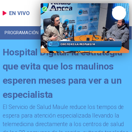
EN VIVO
PROGRAMACIÓN
LOCAL
DEPORTES
Hospital Digital: la estrategia
que evita que los maulinos
esperen meses para ver a un
especialista
​El Servicio de Salud Maule reduce los tiempos de
espera para atención especializada llevando la
telemedicina directamente a los centros de salud