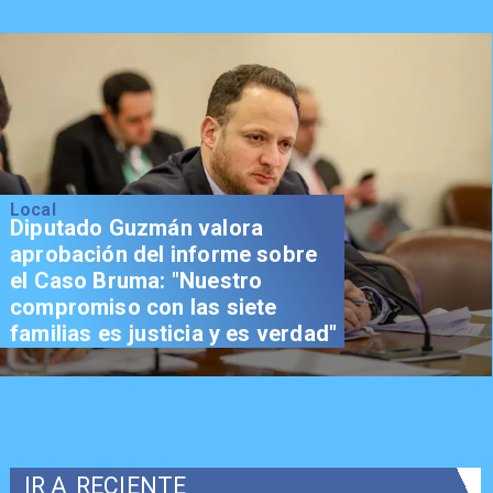
Local
Diputado Guzmán valora
aprobación del informe sobre
el Caso Bruma: "Nuestro
compromiso con las siete
familias es justicia y es verdad"
IR A
RECIENTE