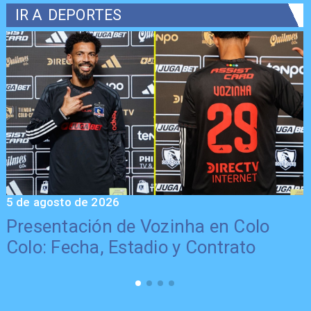
IR A
DEPORTES
5 de agosto de 2026
5
Presentación de Vozinha en Colo
Colo: Fecha, Estadio y Contrato