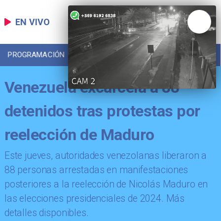
EN VIVO
PROGRAMACIÓN
LOCAL
DEPORTES
Venezuela excarcela a 88
detenidos tras protestas por
reelección de Maduro
Este jueves, autoridades venezolanas liberaron a
88 personas arrestadas en manifestaciones
posteriores a la reelección de Nicolás Maduro en
las elecciones presidenciales de 2024. Más
detalles disponibles.