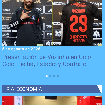
5 de agosto de 2026
5
Presentación de Vozinha en Colo
Colo: Fecha, Estadio y Contrato
IR A
ECONOMÍA