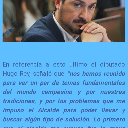
En referencia a esto ultimo el diputado
Hugo Rey, señaló que
“nos hemos reunido
para ver un par de temas fundamentales
del mundo campesino y por nuestras
tradiciones, y por los problemas que me
impuso el Alcalde para poder llevar y
buscar algún tipo de solución. Lo primero