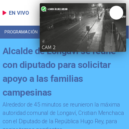
EN VIVO
PROGRAMACIÓN
LOCAL
DEPORTES
Alcalde de Longaví se reúne
con diputado para solicitar
apoyo a las familias
campesinas
Alrededor de 45 minutos se reunieron la máxima
autoridad comunal de Longaví, Cristian Menchaca
con el Diputado de la República Hugo Rey, para