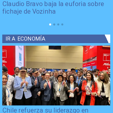
Claudio Bravo baja la euforia sobre
fichaje de Vozinha
IR A
ECONOMÍA
Chile refuerza su liderazgo en