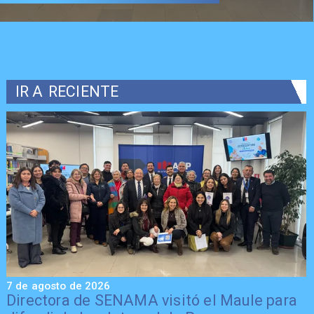
IR A
RECIENTE
7 de agosto de 2026
7
Directora de SENAMA visitó el Maule para