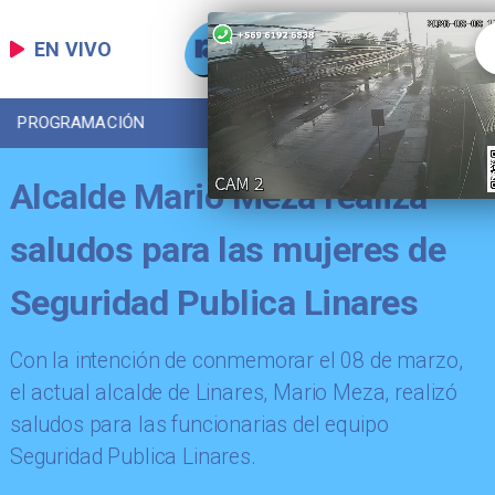
EN VIVO
PROGRAMACIÓN
LOCAL
DEPORTES
Alcalde Mario Meza realiza
saludos para las mujeres de
Seguridad Publica Linares
Con la intención de conmemorar el 08 de marzo,
el actual alcalde de Linares, Mario Meza, realizó
saludos para las funcionarias del equipo
Seguridad Publica Linares.