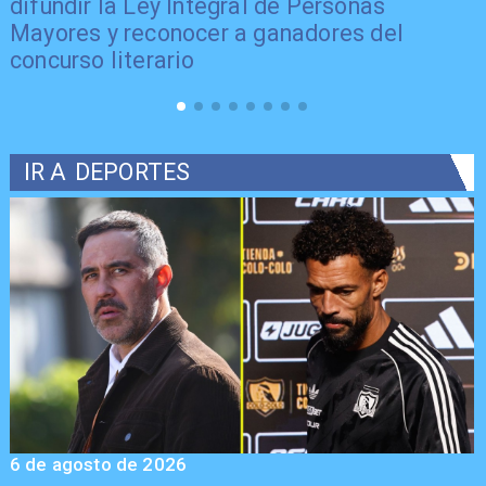
difundir la Ley Integral de Personas
Mayores y reconocer a ganadores del
concurso literario
IR A
DEPORTES
6 de agosto de 2026
5