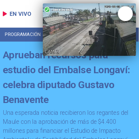
EN VIVO
PROGRAMACIÓN
LOCAL
DEPORTES
Aprueban recursos para
estudio del Embalse Longaví:
celebra diputado Gustavo
Benavente
Una esperada noticia recibieron los regantes del
Maule con la aprobación de más de $4.400
millones para financiar el Estudio de Impacto