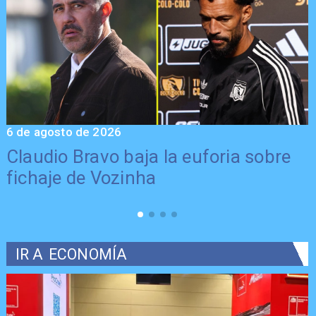
6 de agosto de 2026
5
Claudio Bravo baja la euforia sobre
fichaje de Vozinha
IR A
ECONOMÍA