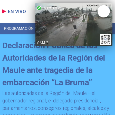
EN VIVO
PROGRAMACIÓN
LOCAL
DEPORTES
Declaración Pública de las
Autoridades de la Región del
Maule ante tragedia de la
embarcación “La Bruma”
​Las autoridades de la Región del Maule —el
gobernador regional, el delegado presidencial,
parlamentarios, consejeros regionales, alcaldes y