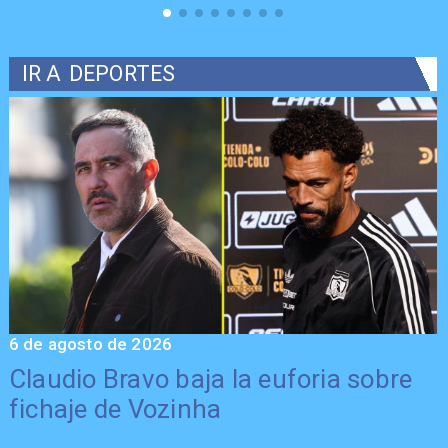
IR A
DEPORTES
6 de agosto de 2026
5
Claudio Bravo baja la euforia sobre
fichaje de Vozinha