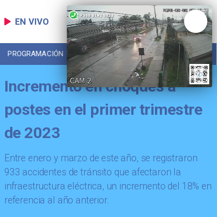
EN VIVO
PROGRAMACIÓN
LOCAL
DEPORTES
Incremento en choques a
postes en el primer trimestre
de 2023
Entre enero y marzo de este año, se registraron
933 accidentes de tránsito que afectaron la
infraestructura eléctrica, un incremento del 18% en
referencia al año anterior.