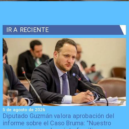
IR A
RECIENTE
5 de agosto de 2026
5
Diputado Guzmán valora aprobación del
informe sobre el Caso Bruma: "Nuestro