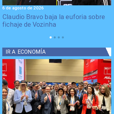
6 de agosto de 2026
5
Claudio Bravo baja la euforia sobre
fichaje de Vozinha
IR A
ECONOMÍA