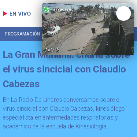
EN VIVO
PROGRAMACIÓN
LOCAL
DEPORTES
La Gran Mañana: charla sobre
el virus sincicial con Claudio
Cabezas
En La Radio De Linares conversamos sobre el
virus sincicial con Claudio Cabezas, kinesiólogo
especialista en enfermedades respiratorias y
académico de la escuela de Kinesiología.