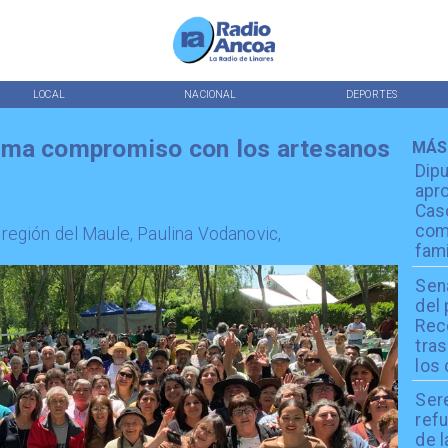
LOCAL
NACIONAL
DEPORTES
rma compromiso con los artesanos
MÁS
Dip
apro
Cas
com
a región del Maule, Paulina Vodanovic,
fami
Sen
del
Reco
tra
los 
Ser
refu
de l