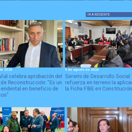
IR A
RECIENTE
de 2026
5 de agosto de 2026
Vial celebra aprobación del
Seremi de Desarrollo Social
 de Reconstrucción: "Es un
refuerza en terreno la aplica
cendental en beneficio de
la Ficha FIBE en Constitución
nos"