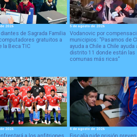
 de 2026
5 de agosto de 2026
diantes de Sagrada Familia
Vodanovic por compensaci
computadores gratuitos a
municipios: "Pasamos de C
e la Beca TIC
ayuda a Chile a Chile ayuda 
distrito 11 donde están las
comunas más ricas"
 de 2026
4 de agosto de 2026
enfrentará a los anfitriones
Fiscalía pide prisión preven