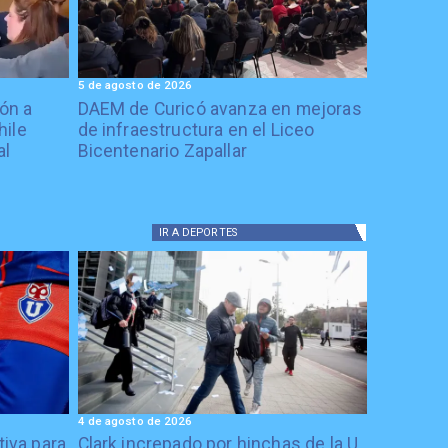
5 de agosto de 2026
ón a
DAEM de Curicó avanza en mejoras
hile
de infraestructura en el Liceo
al
Bicentenario Zapallar
IR A
DEPORTES
4 de agosto de 2026
tiva para
Clark increpado por hinchas de la U