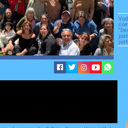
Vod
com
"De
just
just