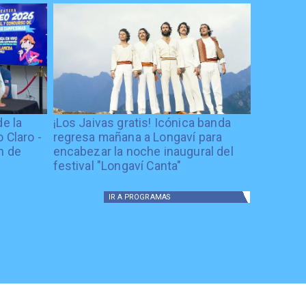
de la
¡Los Jaivas gratis! Icónica banda
 Claro -
regresa mañana a Longaví para
n de
encabezar la noche inaugural del
festival "Longaví Canta"
IR A
PROGRAMAS