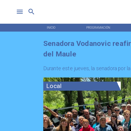
INICIO
PROGRAMACIÓN
Senadora Vodanovic reafi
del Maule
​Durante este jueves, la senadora por l
Local