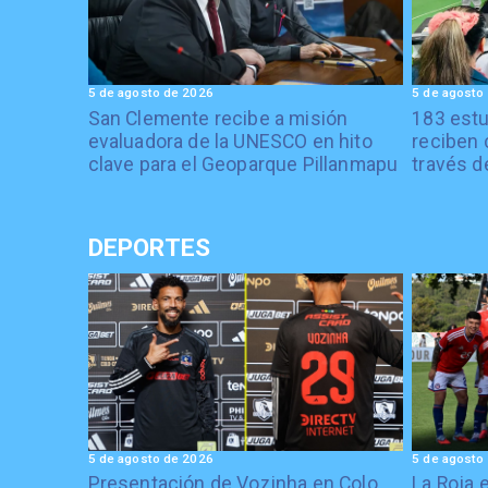
5 de agosto de 2026
5 de agosto
San Clemente recibe a misión
183 estu
evaluadora de la UNESCO en hito
reciben 
clave para el Geoparque Pillanmapu
través d
DEPORTES
5 de agosto de 2026
5 de agosto
Presentación de Vozinha en Colo
La Roja 