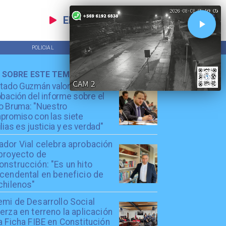
EN VIVO
POLICIAL
TENDENCIAS
 SOBRE ESTE TEMA
utado Guzmán valora
bación del informe sobre el
o Bruma: "Nuestro
promiso con las siete
lias es justicia y es verdad"
ador Vial celebra aprobación
 proyecto de
nstrucción: "Es un hito
scendental en beneficio de
chilenos"
emi de Desarrollo Social
erza en terreno la aplicación
a Ficha FIBE en Constitución