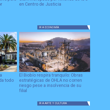
or
en Centro de Justicia
IR A
ECONOMÍA
ía
El Biobío respira tranquilo: Obras
ida todo
estratégicas de OHLA no corren
riesgo pese a insolvencia de su
filial
IR A
ARTE Y CULTURA