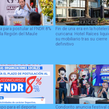
ía para postular al FNDR 8%
Fin de una era en la hoteler
la Región del Maule
curicana: Hotel Raíces liqu
su mobiliario tras su cierre
definitivo
po para el deporte
Condorito anuncia festival 