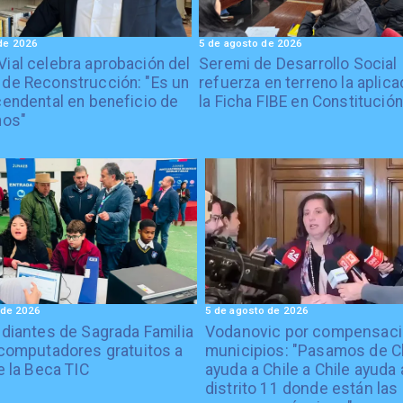
de 2026
5 de agosto de 2026
Vial celebra aprobación del
Seremi de Desarrollo Social
 de Reconstrucción: "Es un
refuerza en terreno la aplica
cendental en beneficio de
la Ficha FIBE en Constitución
nos"
 de 2026
5 de agosto de 2026
diantes de Sagrada Familia
Vodanovic por compensaci
computadores gratuitos a
municipios: "Pasamos de C
e la Beca TIC
ayuda a Chile a Chile ayuda 
distrito 11 donde están las