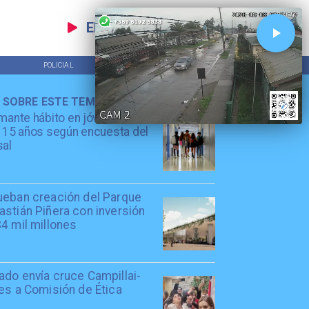
EN VIVO
POLICIAL
TENDENCIAS
 SOBRE ESTE TEMA
mante hábito en jóvenes de
 15 años según encuesta del
sal
ueban creación del Parque
stián Piñera con inversión
4 mil millones
ado envía cruce Campillai-
es a Comisión de Ética