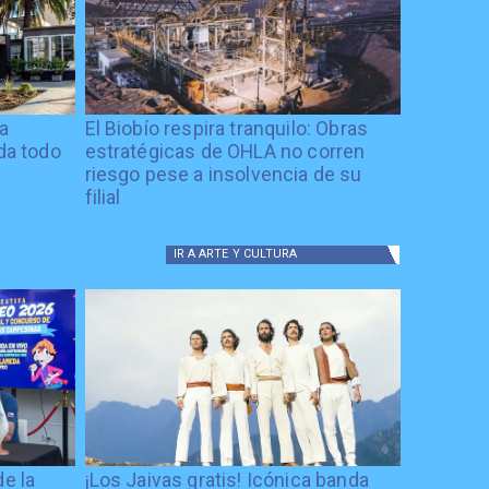
ía
El Biobío respira tranquilo: Obras
ida todo
estratégicas de OHLA no corren
riesgo pese a insolvencia de su
filial
IR A
ARTE Y CULTURA
de la
¡Los Jaivas gratis! Icónica banda