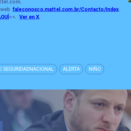
ttel.com.
o web
faleconosco.mattel.com.br/Contacto/Index
.
AQUÍ
<<.
Ver en X
.
DE SEGURIDADNACIONAL
ALERTA
NIÑO