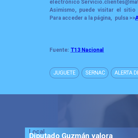
electrónico
Servicio.clientes@ma
Asimismo, puede visitar el siti
Para acceder a la página, pulsa >>
Fuente:
T13 Nacional
JUGUETE
SERNAC
ALERTA 
Local
Diputado Guzmán valora