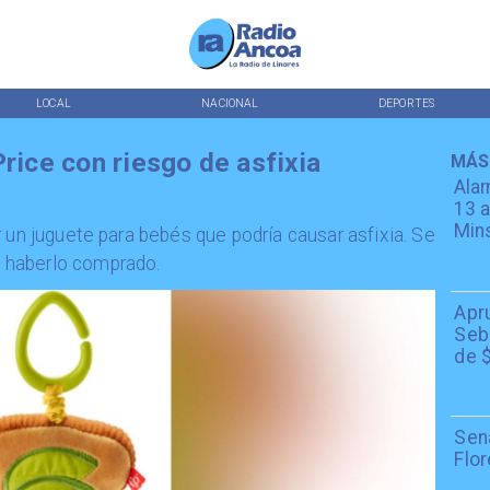
LOCAL
NACIONAL
DEPORTES
Price con riesgo de asfixia
MÁS
Alar
13 a
Min
 un juguete para bebés que podría causar asfixia. Se
 haberlo comprado.
Apr
Seba
de $
Sen
Flor