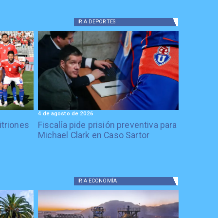
IR A
DEPORTES
4 de agosto de 2026
itriones
Fiscalía pide prisión preventiva para
Michael Clark en Caso Sartor
IR A
ECONOMÍA