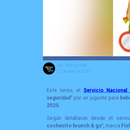
Prensa Web
Por
21 de abril de 2025
Este lunes, el
Servicio Nacional
seguridad"
por un juguete para
be
2025.
Según detallaron desde el servi
cochecito brunch & go",
marca
Fis