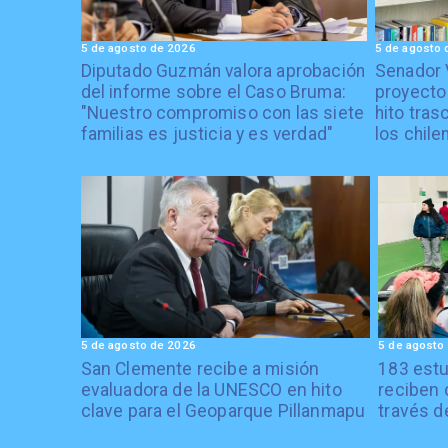
5 de agosto de 2026
5 de agosto 
Diputado Guzmán valora aprobación
Senador 
del informe sobre el Caso Bruma:
proyecto
"Nuestro compromiso con las siete
hito tras
familias es justicia y es verdad"
los chile
5 de agosto de 2026
5 de agosto
San Clemente recibe a misión
183 estu
evaluadora de la UNESCO en hito
reciben 
clave para el Geoparque Pillanmapu
través d