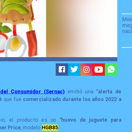
Mini
meg
naci
 del Consumidor (Sernac)
emitió una
"alerta de
bé
que fue
comercializado durante los años 2022 a
cio, el producto es un
"huevo de juguete para
her Price
, modelo
HGB85
.