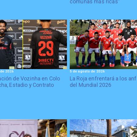
comunas más ricas"
 de 2026
5 de agosto de 2026
ción de Vozinha en Colo
La Roja enfrentará a los anf
cha, Estadio y Contrato
del Mundial 2026