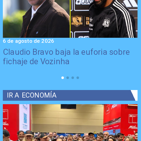
6 de agosto de 2026
5
Claudio Bravo baja la euforia sobre
fichaje de Vozinha
IR A
ECONOMÍA