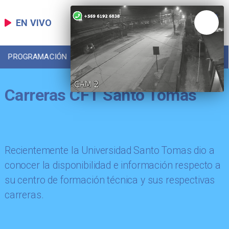
EN VIVO
PROGRAMACIÓN
LOCAL
DEPORTES
Carreras CFT Santo Tomas
Recientemente la Universidad Santo Tomas dio a
conocer la disponibilidad e información respecto a
su centro de formación técnica y sus respectivas
carreras.