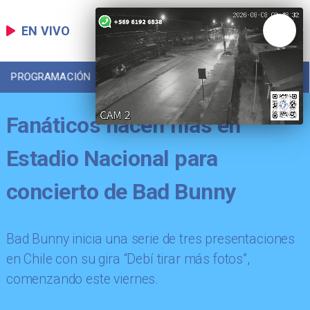
EN VIVO
PROGRAMACIÓN
LOCAL
DEPORTES
Fanáticos hacen filas en
Estadio Nacional para
concierto de Bad Bunny
Bad Bunny inicia una serie de tres presentaciones
en Chile con su gira “Debí tirar más fotos”,
comenzando este viernes.