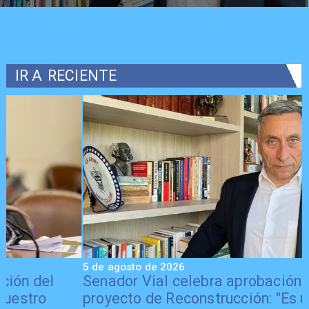
IR A
RECIENTE
5 de agosto de 2026
5
Senador Vial celebra aprobación del
proyecto de Reconstrucción: "Es un hito