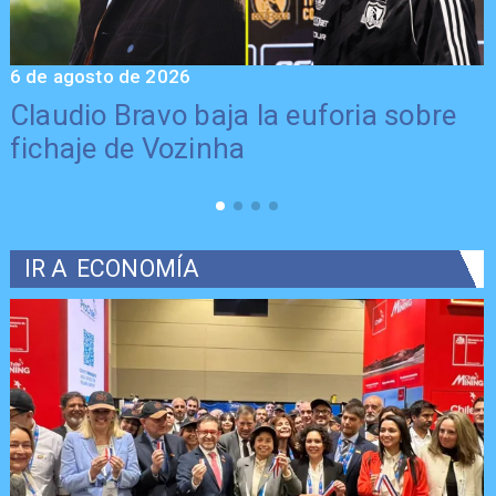
6 de agosto de 2026
5
Claudio Bravo baja la euforia sobre
fichaje de Vozinha
IR A
ECONOMÍA