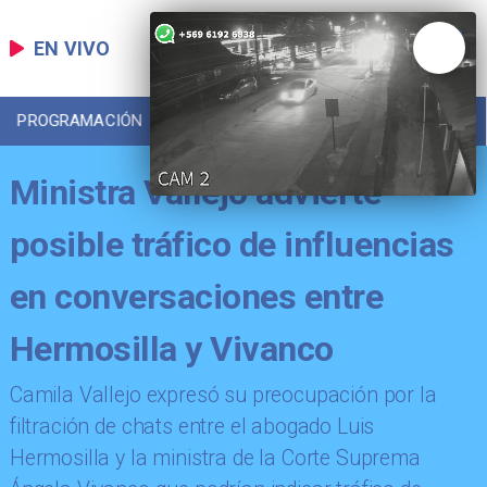
EN VIVO
PROGRAMACIÓN
LOCAL
DEPORTES
Ministra Vallejo advierte
posible tráfico de influencias
en conversaciones entre
Hermosilla y Vivanco
Camila Vallejo expresó su preocupación por la
filtración de chats entre el abogado Luis
Hermosilla y la ministra de la Corte Suprema