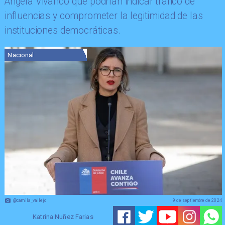
Ángela Vivanco que podrían indicar tráfico de
influencias y comprometer la legitimidad de las
instituciones democráticas.
Nacional
@camila_vallejo
9 de septiembre de 2024
Katrina Nuñez Farias