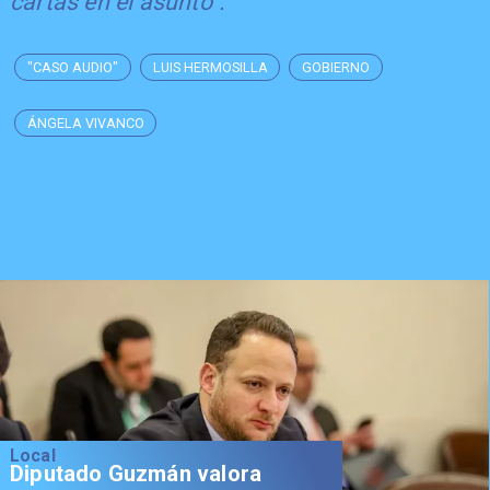
cartas en el asunto".
"CASO AUDIO"
LUIS HERMOSILLA
GOBIERNO
ÁNGELA VIVANCO
Local
Diputado Guzmán valora