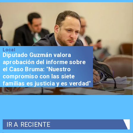
Local
Diputado Guzmán valora
aprobación del informe sobre
el Caso Bruma: "Nuestro
compromiso con las siete
familias es justicia y es verdad"
IR A
RECIENTE