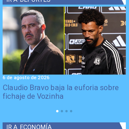
6 de agosto de 2026
5
Claudio Bravo baja la euforia sobre
fichaje de Vozinha
IR A
ECONOMÍA