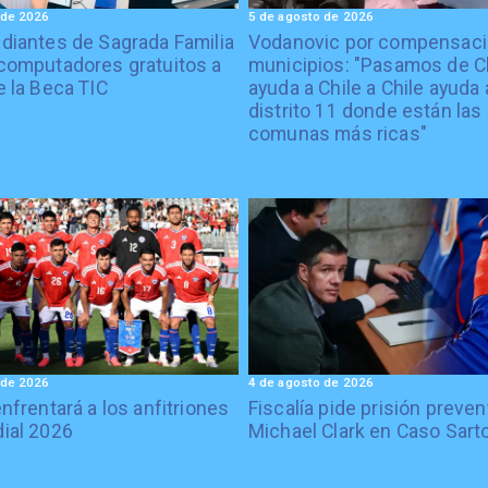
 de 2026
5 de agosto de 2026
diantes de Sagrada Familia
Vodanovic por compensaci
computadores gratuitos a
municipios: "Pasamos de C
e la Beca TIC
ayuda a Chile a Chile ayuda 
distrito 11 donde están las
comunas más ricas"
 de 2026
4 de agosto de 2026
enfrentará a los anfitriones
Fiscalía pide prisión preven
ial 2026
Michael Clark en Caso Sart