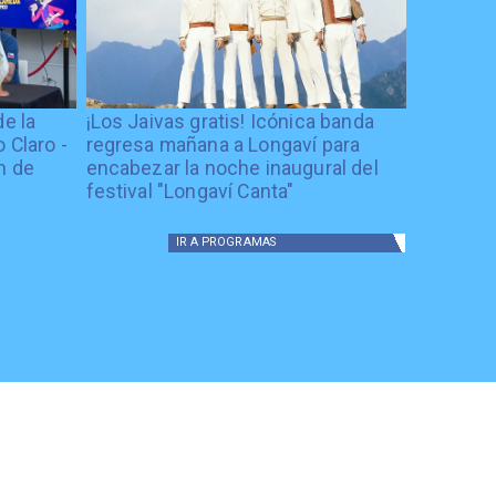
de la
¡Los Jaivas gratis! Icónica banda
 Claro -
regresa mañana a Longaví para
n de
encabezar la noche inaugural del
festival "Longaví Canta"
IR A
PROGRAMAS