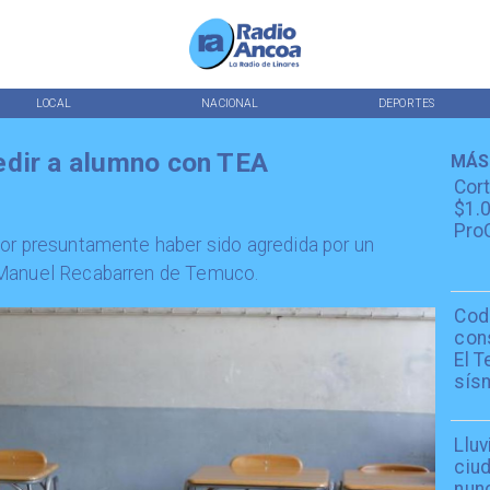
LOCAL
NACIONAL
DEPORTES
edir a alumno con TEA
MÁS
Cor
$1.0
ProC
por presuntamente haber sido agredida por un
 Manuel Recabarren de Temuco.
Cod
con
El T
sís
Lluv
ciu
nun