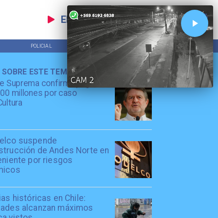
EN VIVO
POLICIAL
TENDENCIAS
 SOBRE ESTE TEMA
te Suprema confirma pago de
00 millones por caso
ultura
elco suspende
strucción de Andes Norte en
eniente por riesgos
micos
ias históricas en Chile:
dades alcanzan máximos
ca vistos