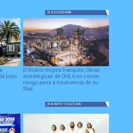
IR A
ECONOMÍA
ía
El Biobío respira tranquilo: Obras
ida todo
estratégicas de OHLA no corren
riesgo pese a insolvencia de su
filial
IR A
ARTE Y CULTURA