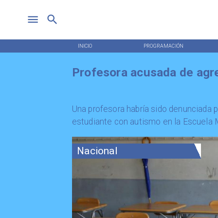
INICIO
PROGRAMACIÓN
Profesora acusada de agr
Una profesora habría sido denunciada 
estudiante con autismo en la Escuela
Nacional