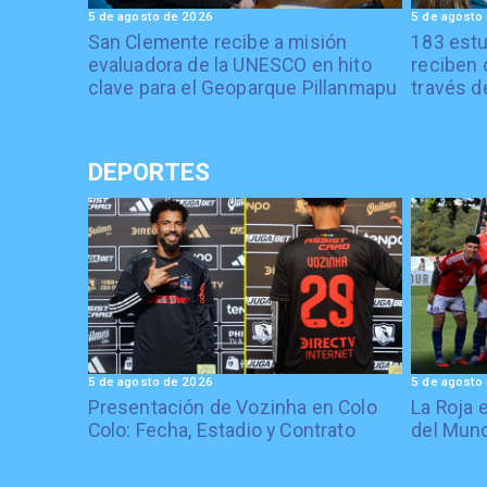
5 de agosto de 2026
5 de agosto
San Clemente recibe a misión
183 estu
evaluadora de la UNESCO en hito
reciben 
clave para el Geoparque Pillanmapu
través d
DEPORTES
5 de agosto de 2026
5 de agosto
Presentación de Vozinha en Colo
La Roja 
Colo: Fecha, Estadio y Contrato
del Mund