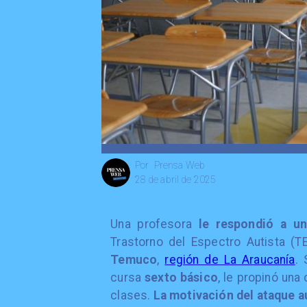
Prensa Web
Por
28 de abril de 2025
Una profesora
le respondió a u
Trastorno del Espectro Autista (T
Temuco
,
región de La Araucanía
.
cursa
sexto básico
, le propinó una
clases.
La motivación del ataque 