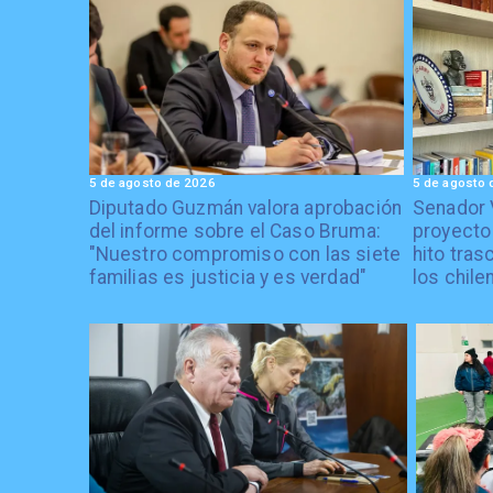
5 de agosto de 2026
5 de agosto 
Diputado Guzmán valora aprobación
Senador 
del informe sobre el Caso Bruma:
proyecto
"Nuestro compromiso con las siete
hito tras
familias es justicia y es verdad"
los chile