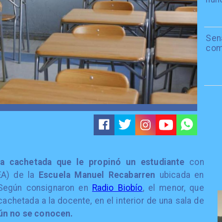
Sen
com
na cachetada que le propinó un estudiante
con
EA) de la
Escuela Manuel Recabarren
ubicada en
 Según consignaron en
Radio Biobío
, el menor, que
 cachetada a la docente, en el interior de una sala de
aún no se conocen.