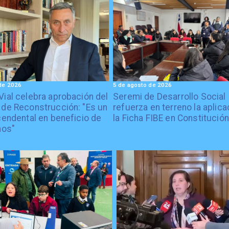
de 2026
5 de agosto de 2026
Vial celebra aprobación del
Seremi de Desarrollo Social
 de Reconstrucción: "Es un
refuerza en terreno la aplica
cendental en beneficio de
la Ficha FIBE en Constitución
nos"