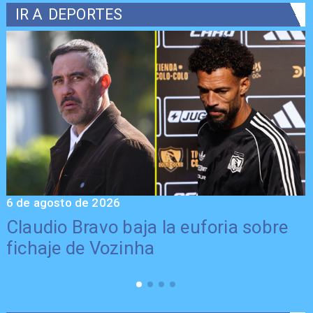
IR A
DEPORTES
6 de agosto de 2026
5
Claudio Bravo baja la euforia sobre
fichaje de Vozinha