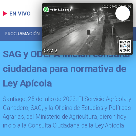
EN VIVO
PROGRAMACIÓN
LOCAL
DEPORTES
SAG y ODEPA inician consulta
ciudadana para normativa de
Ley Apícola
Santiago, 25 de julio de 2023: El Servicio Agrícola y
Ganadero, SAG, y la Oficina de Estudios y Políticas
Agrarias, del Ministerio de Agricultura, dieron hoy
inicio a la Consulta Ciudadana de la Ley Apícola.