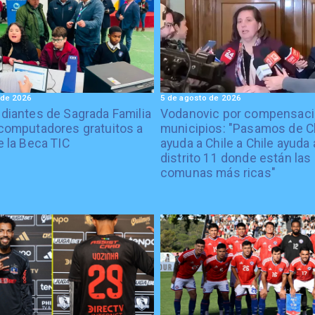
 de 2026
5 de agosto de 2026
diantes de Sagrada Familia
Vodanovic por compensaci
computadores gratuitos a
municipios: "Pasamos de C
e la Beca TIC
ayuda a Chile a Chile ayuda 
distrito 11 donde están las
comunas más ricas"