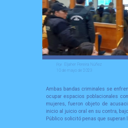
Eljaher Pereira Núñez
Por
10 de mayo de 2023
Ambas bandas criminales se enfrenta
ocupar espacios poblacionales como
mujeres, fueron objeto de acusaci
inicio al juicio oral en su contra, 
Público solicitó penas que superan 