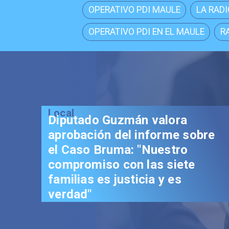
OPERATIVO PDI MAULE
LA RADI
OPERATIVO PDI EN EL MAULE
R
Local
Senador Vial celebra
aprobación del proyecto de
Reconstrucción: "Es un hito
trascendental en beneficio de
los chilenos"