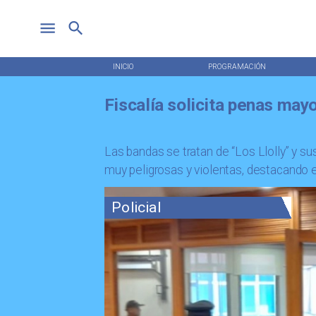
INICIO
PROGRAMACIÓN
Fiscalía solicita penas may
​Las bandas se tratan de “Los Llolly” y s
muy peligrosas y violentas, destacando en
Policial