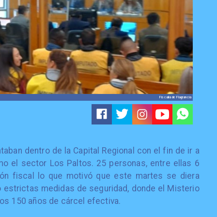
Fiscalía de Flagrancia
ban dentro de la Capital Regional con el fin de ir a
 el sector Los Paltos. 25 personas, entre ellas 6
ón fiscal lo que motivó que este martes se diera
bajo estrictas medidas de seguridad, donde el Misterio
los 150 años de cárcel efectiva.