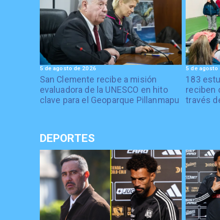
5 de agosto de 2026
5 de agosto
San Clemente recibe a misión
183 estu
evaluadora de la UNESCO en hito
reciben 
clave para el Geoparque Pillanmapu
través d
DEPORTES