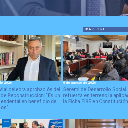
IR A
RECIENTE
de 2026
5 de agosto de 2026
Vial celebra aprobación del
Seremi de Desarrollo Social
 de Reconstrucción: "Es un
refuerza en terreno la aplica
cendental en beneficio de
la Ficha FIBE en Constitución
nos"