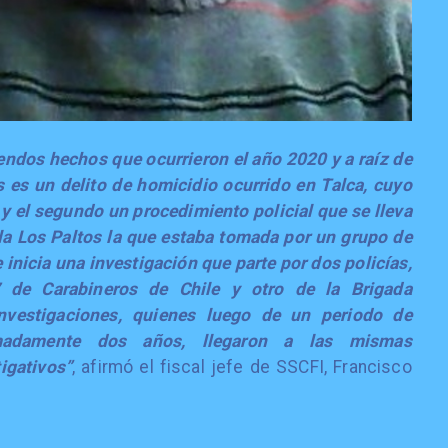
sendos hechos que ocurrieron el año 2020 y a raíz de
 es un delito de homicidio ocurrido en Talca, cuyo
as y el segundo un procedimiento policial que se lleva
lla Los Paltos la que estaba tomada por un grupo de
 inicia una investigación que parte por dos policías,
 de Carabineros de Chile y otro de la Brigada
Investigaciones, quienes luego de un periodo de
imadamente dos años, llegaron a las mismas
igativos”
, afirmó el fiscal jefe de SSCFI, Francisco