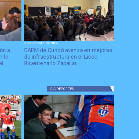
5 de agosto de 2026
ón a
DAEM de Curicó avanza en mejoras
hile
de infraestructura en el Liceo
al
Bicentenario Zapallar
IR A
DEPORTES