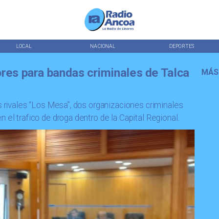
LOCAL
NACIONAL
DEPORTES
ores para bandas criminales de Talca
MÁS
us rivales “Los Mesa”, dos organizaciones criminales
 el trafico de droga dentro de la Capital Regional.