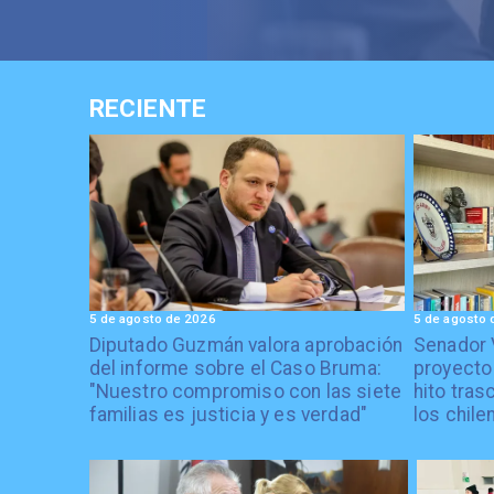
RECIENTE
5 de agosto de 2026
5 de agosto 
Diputado Guzmán valora aprobación
Senador 
del informe sobre el Caso Bruma:
proyecto
"Nuestro compromiso con las siete
hito tras
familias es justicia y es verdad"
los chile