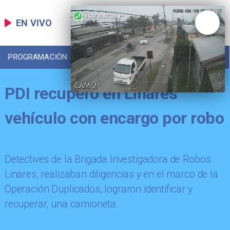
EN VIVO
PROGRAMACIÓN
LOCAL
DEPORTES
PDI recuperó en Linares
vehículo con encargo por robo
Detectives de la Brigada Investigadora de Robos
Linares, realizaban diligencias y en el marco de la
Operación Duplicados, lograron identificar y
recuperar, una camioneta.