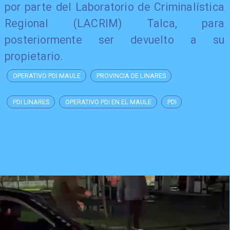
por parte del Laboratorio de Criminalística
Regional (LACRIM) Talca, para
posteriormente ser devuelto a su
propietario.
OPERATIVO PDI MAULE
PROVINCIA DE LINARES
PDI LINARES
OPERATIVO PDI EN EL MAULE
PDI