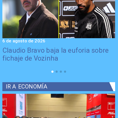
6 de agosto de 2026
5
Claudio Bravo baja la euforia sobre
fichaje de Vozinha
IR A
ECONOMÍA