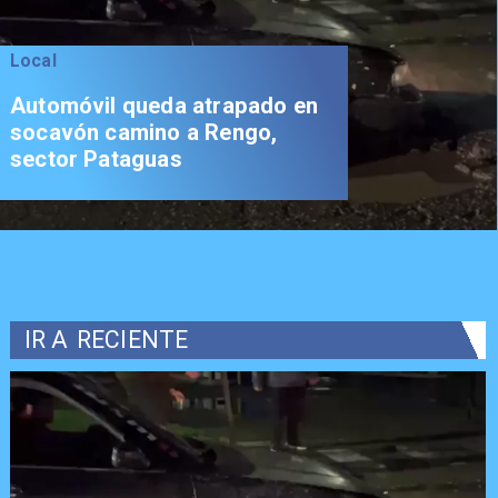
Local
Automóvil queda atrapado en
socavón camino a Rengo,
sector Pataguas
IR A
RECIENTE