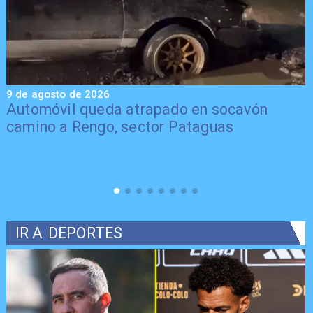
9 de agosto de 2026
9
Automóvil queda atrapado en socavón
camino a Rengo, sector Pataguas
IR A
DEPORTES