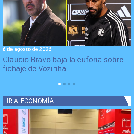
6 de agosto de 2026
5
Claudio Bravo baja la euforia sobre
fichaje de Vozinha
IR A
ECONOMÍA