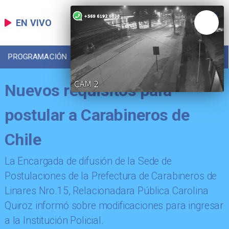
EN VIVO
PROGRAMACIÓN
LOCAL
DEPORTES
Nuevos requisitos para
postular a Carabineros de
Chile
La Encargada de difusión de la Sede de
Postulaciones de la Prefectura de Carabineros de
Linares Nro.15, Relacionadara Pública Carolina
Quiroz informó sobre modificaciones para ingresar
a la Institución Policial.