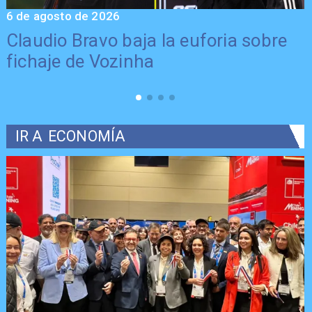
6 de agosto de 2026
5
Claudio Bravo baja la euforia sobre
fichaje de Vozinha
IR A
ECONOMÍA