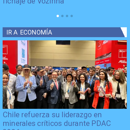
fichaje de Vozinha
IR A
ECONOMÍA
Chile refuerza su liderazgo en
minerales críticos durante PDAC