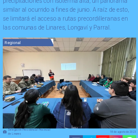
precipitaciones con isoterma alta, un panorama
similar al ocurrido a fines de junio. A raíz de esto,
se limitará el acceso a rutas precordilleranas en
las comunas de Linares, Longaví y Parral.
Regional
Delegación Presidencial Provincial
18 de agosto de 2023
de Linares