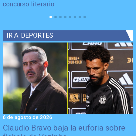
concurso literario
IR A
DEPORTES
6 de agosto de 2026
5
Claudio Bravo baja la euforia sobre