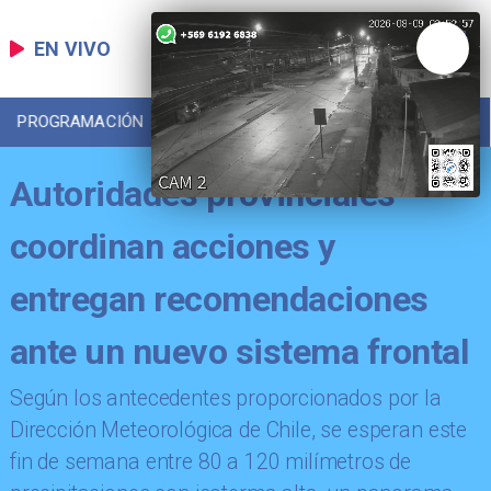
EN VIVO
PROGRAMACIÓN
LOCAL
DEPORTES
Autoridades provinciales
coordinan acciones y
entregan recomendaciones
ante un nuevo sistema frontal
Según los antecedentes proporcionados por la
Dirección Meteorológica de Chile, se esperan este
fin de semana entre 80 a 120 milímetros de