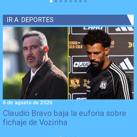
IR A
DEPORTES
6 de agosto de 2026
5
Claudio Bravo baja la euforia sobre
fichaje de Vozinha