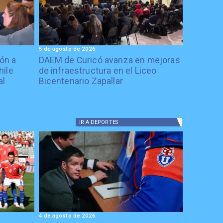
5 de agosto de 2026
ón a
DAEM de Curicó avanza en mejoras
hile
de infraestructura en el Liceo
al
Bicentenario Zapallar
IR A
DEPORTES
4 de agosto de 2026