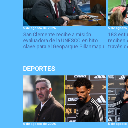
5 de agosto de 2026
5 de agosto
San Clemente recibe a misión
183 estu
evaluadora de la UNESCO en hito
reciben 
clave para el Geoparque Pillanmapu
través d
DEPORTES
6 de agosto de 2026
5 de agosto