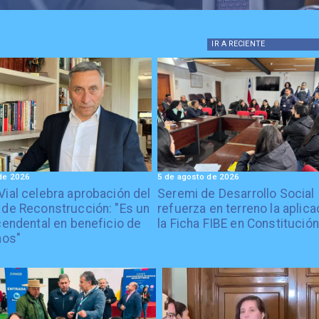
IR A
RECIENTE
de 2026
5 de agosto de 2026
Vial celebra aprobación del
Seremi de Desarrollo Social
 de Reconstrucción: "Es un
refuerza en terreno la aplica
cendental en beneficio de
la Ficha FIBE en Constitución
nos"