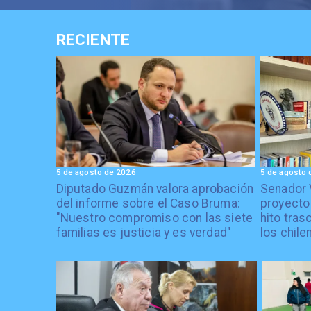
RECIENTE
5 de agosto de 2026
5 de agosto 
Diputado Guzmán valora aprobación
Senador 
del informe sobre el Caso Bruma:
proyecto
"Nuestro compromiso con las siete
hito tras
familias es justicia y es verdad"
los chile