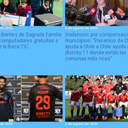
 de 2026
5 de agosto de 2026
diantes de Sagrada Familia
Vodanovic por compensaci
computadores gratuitos a
municipios: "Pasamos de C
e la Beca TIC
ayuda a Chile a Chile ayuda 
distrito 11 donde están las
comunas más ricas"
 de 2026
5 de agosto de 2026