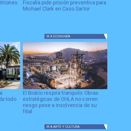
itriones
Fiscalía pide prisión preventiva para
Michael Clark en Caso Sartor
IR A
ECONOMÍA
ía
El Biobío respira tranquilo: Obras
ida todo
estratégicas de OHLA no corren
riesgo pese a insolvencia de su
filial
IR A
ARTE Y CULTURA