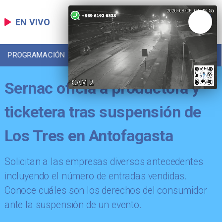
EN VIVO
PROGRAMACIÓN
LOCAL
DEPORTES
Sernac oficia a productora y
ticketera tras suspensión de
Los Tres en Antofagasta
Solicitan a las empresas diversos antecedentes
incluyendo el número de entradas vendidas.
Conoce cuáles son los derechos del consumidor
ante la suspensión de un evento.