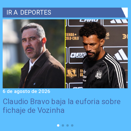
IR A
DEPORTES
6 de agosto de 2026
5
Claudio Bravo baja la euforia sobre
fichaje de Vozinha