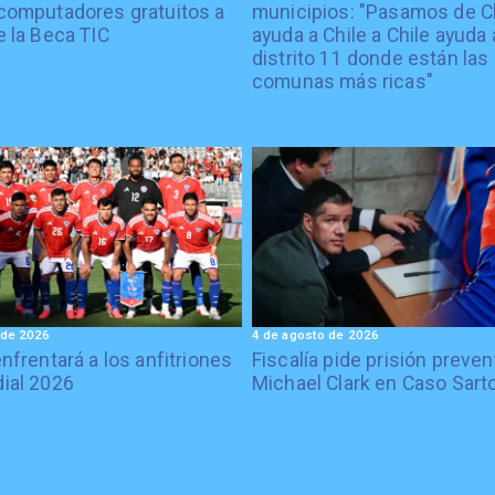
computadores gratuitos a
municipios: "Pasamos de C
e la Beca TIC
ayuda a Chile a Chile ayuda 
distrito 11 donde están las
comunas más ricas"
 de 2026
4 de agosto de 2026
enfrentará a los anfitriones
Fiscalía pide prisión preven
ial 2026
Michael Clark en Caso Sart