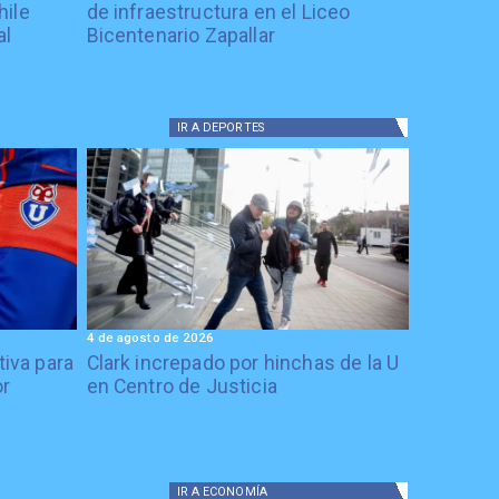
hile
de infraestructura en el Liceo
al
Bicentenario Zapallar
IR A
DEPORTES
4 de agosto de 2026
tiva para
Clark increpado por hinchas de la U
or
en Centro de Justicia
IR A
ECONOMÍA