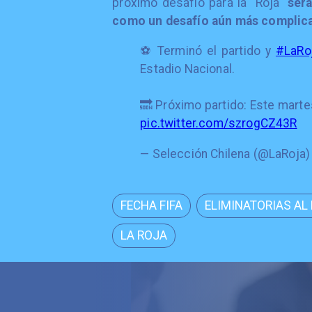
próximo desafío para la "Roja"
será
como un desafío aún más complic
⚽️ Terminó el partido y
#LaRo
Estadio Nacional.
🔜 Próximo partido: Este marte
pic.twitter.com/szrogCZ43R
— Selección Chilena (@LaRoja
FECHA FIFA
ELIMINATORIAS AL
LA ROJA