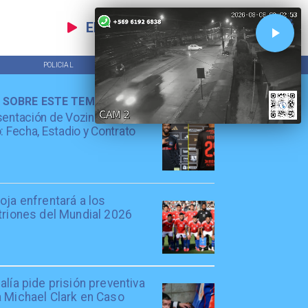
EN VIVO
POLICIAL
TENDENCIAS
 SOBRE ESTE TEMA
entación de Vozinha en Colo
: Fecha, Estadio y Contrato
oja enfrentará a los
triones del Mundial 2026
alía pide prisión preventiva
a Michael Clark en Caso