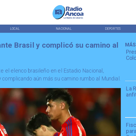
LOCAL
NACIONAL
DEPORTES
nte Brasil y complicó su camino al
MÁS
Pres
Colo
te el elenco brasileño en el Estadio Nacional,
y complicando aún más su camino rumbo al Mundial.
La R
anfi
Fisc
par