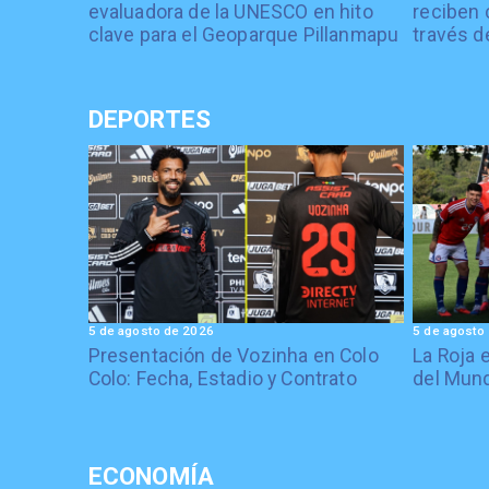
evaluadora de la UNESCO en hito
reciben 
clave para el Geoparque Pillanmapu
través d
DEPORTES
5 de agosto de 2026
5 de agosto
Presentación de Vozinha en Colo
La Roja 
Colo: Fecha, Estadio y Contrato
del Mund
ECONOMÍA