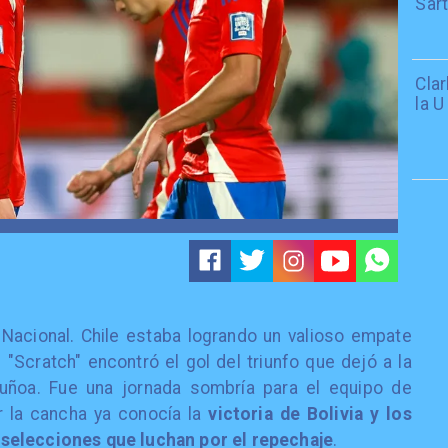
Sar
Cla
la U
o Nacional. Chile estaba logrando un valioso empate
l "Scratch" encontró el gol del triunfo que dejó a la
uñoa. Fue una jornada sombría para el equipo de
r la cancha ya conocía la
victoria de Bolivia y los
selecciones que luchan por el repechaje
.