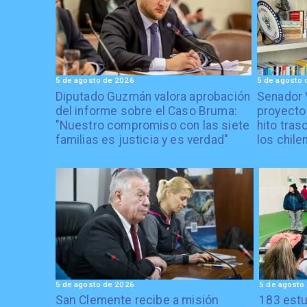
5 de agosto de 2026
5 de agosto 
Diputado Guzmán valora aprobación
Senador 
del informe sobre el Caso Bruma:
proyecto
"Nuestro compromiso con las siete
hito tras
familias es justicia y es verdad"
los chile
5 de agosto de 2026
5 de agosto
San Clemente recibe a misión
183 estu