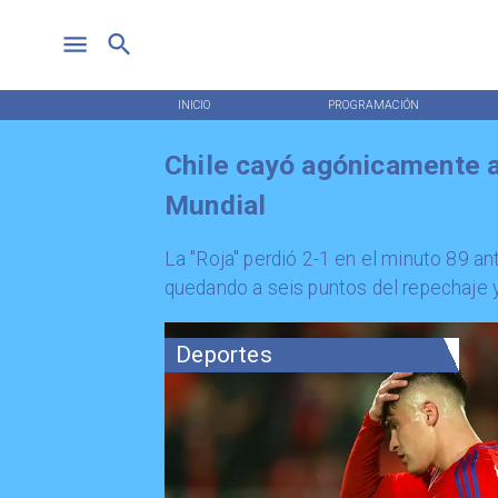
INICIO
PROGRAMACIÓN
Chile cayó agónicamente a
Mundial
La "Roja" perdió 2-1 en el minuto 89 an
quedando a seis puntos del repechaje 
Deportes