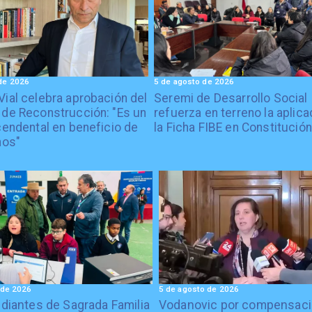
de 2026
5 de agosto de 2026
Vial celebra aprobación del
Seremi de Desarrollo Social
 de Reconstrucción: "Es un
refuerza en terreno la aplica
cendental en beneficio de
la Ficha FIBE en Constitución
nos"
 de 2026
5 de agosto de 2026
diantes de Sagrada Familia
Vodanovic por compensaci