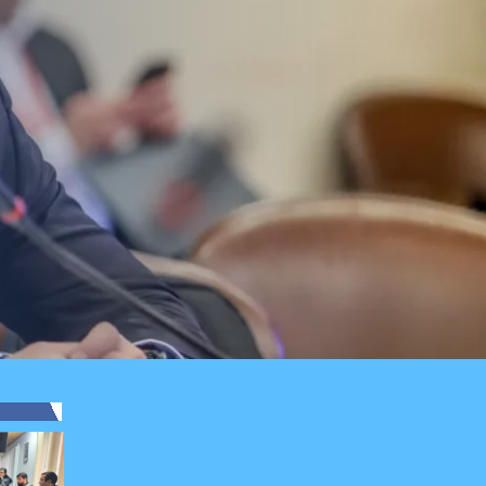
 Vial celebra
ión del proyecto de
rucción: "Es un hito
dental en beneficio de
lenos"