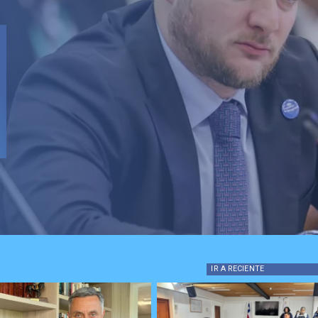
Local
Senador
aprobac
Reconst
trascen
los chi
IR A
RECIENTE