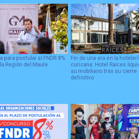
ía para postular al FNDR 8%
Fin de una era en la hoteler
la Región del Maule
curicana: Hotel Raíces liqu
su mobiliario tras su cierre
definitivo