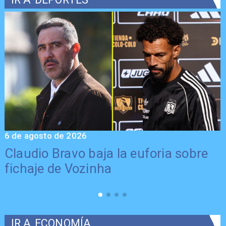
6 de agosto de 2026
5
Claudio Bravo baja la euforia sobre
fichaje de Vozinha
IR A
ECONOMÍA