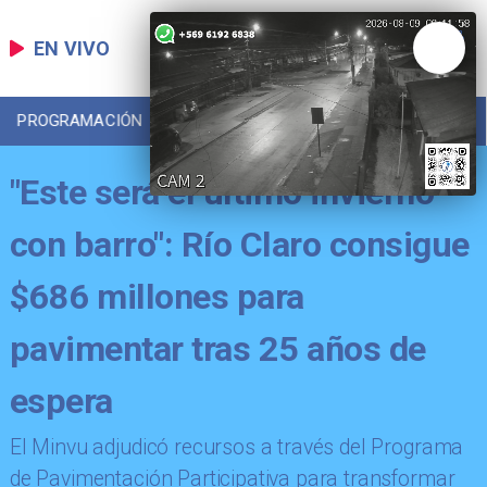
EN VIVO
PROGRAMACIÓN
LOCAL
DEPORTES
"Este será el último invierno
con barro": Río Claro consigue
$686 millones para
pavimentar tras 25 años de
espera
​El Minvu adjudicó recursos a través del Programa
de Pavimentación Participativa para transformar