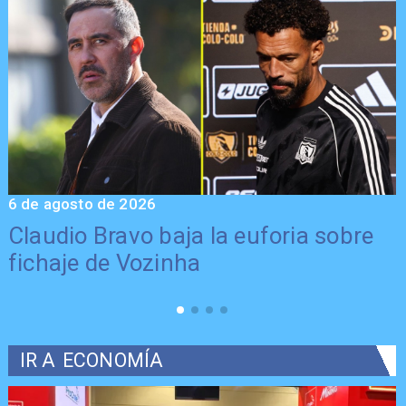
6 de agosto de 2026
5
Claudio Bravo baja la euforia sobre
fichaje de Vozinha
IR A
ECONOMÍA