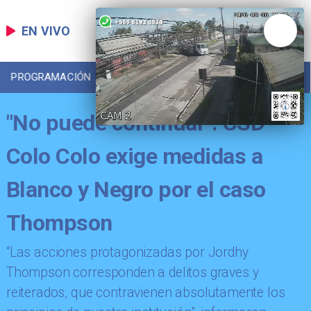
EN VIVO
PROGRAMACIÓN
LOCAL
DEPORTES
"No puede continuar": CSD
Colo Colo exige medidas a
Blanco y Negro por el caso
Thompson
​“Las acciones protagonizadas por Jordhy
Thompson corresponden a delitos graves y
reiterados, que contravienen absolutamente los