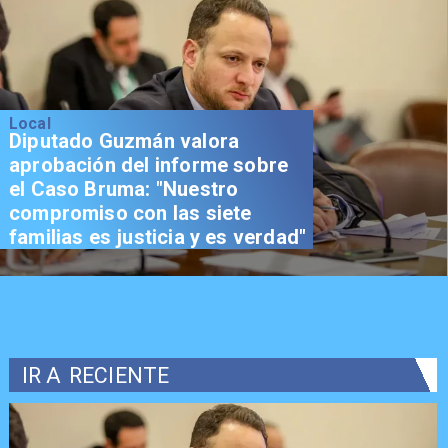
Local
Diputado Guzmán valora
aprobación del informe sobre
el Caso Bruma: "Nuestro
compromiso con las siete
familias es justicia y es verdad"
IR A
RECIENTE