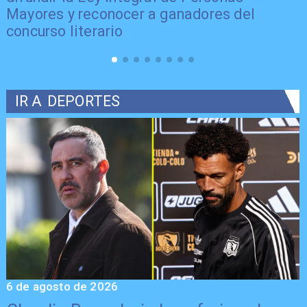
Mayores y reconocer a ganadores del
concurso literario
IR A
DEPORTES
6 de agosto de 2026
5