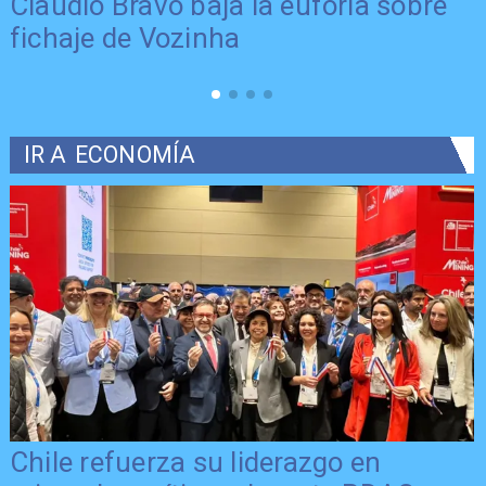
Claudio Bravo baja la euforia sobre
fichaje de Vozinha
IR A
ECONOMÍA
Chile refuerza su liderazgo en