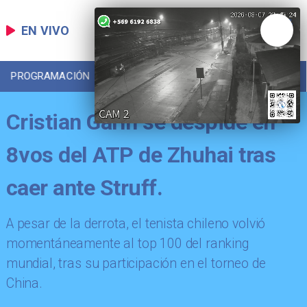
EN VIVO
PROGRAMACIÓN
LOCAL
DEPORTES
Cristian Garín se despide en
8vos del ATP de Zhuhai tras
caer ante Struff.
A pesar de la derrota, el tenista chileno volvió
momentáneamente al top 100 del ranking
mundial, tras su participación en el torneo de
China.