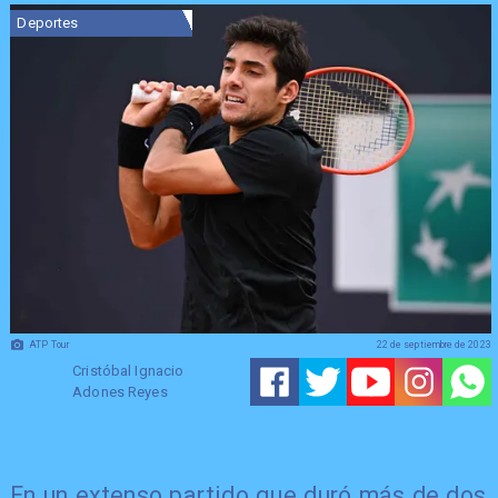
Deportes
ATP Tour
22 de septiembre de 2023
Cristóbal Ignacio
Adones Reyes
En un extenso partido que duró más de dos