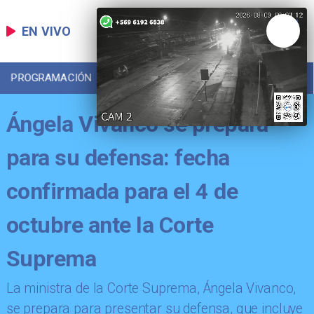
EN VIVO
PROGRAMACIÓN
LOCAL
DEPORTES
Ángela Vivanco se prepara
para su defensa: fecha
confirmada para el 4 de
octubre ante la Corte
Suprema
​La ministra de la Corte Suprema, Ángela Vivanco,
se prepara para presentar su defensa, que incluye