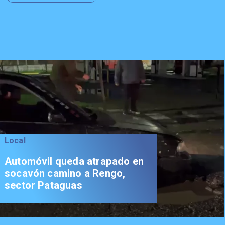
Local
Automóvil queda atrapado en
socavón camino a Rengo,
sector Pataguas