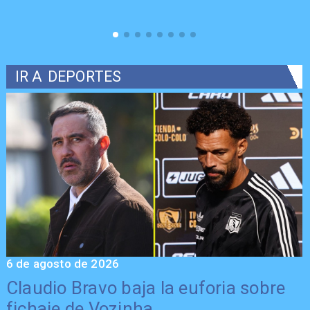
IR A
DEPORTES
6 de agosto de 2026
5
Claudio Bravo baja la euforia sobre
fichaje de Vozinha