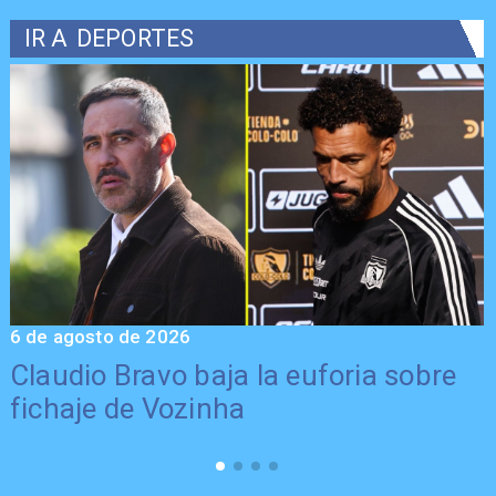
IR A
DEPORTES
6 de agosto de 2026
5
Claudio Bravo baja la euforia sobre
fichaje de Vozinha