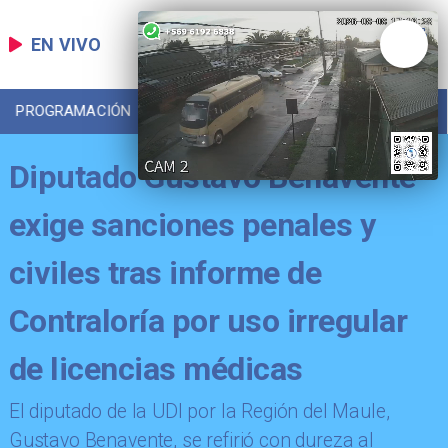
EN VIVO
PROGRAMACIÓN
LOCAL
DEPORTES
Diputado Gustavo Benavente
exige sanciones penales y
civiles tras informe de
Contraloría por uso irregular
de licencias médicas
​El diputado de la UDI por la Región del Maule,
Gustavo Benavente, se refirió con dureza al