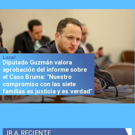
Local
Diputado Guzmán valora
aprobación del informe sobre
el Caso Bruma: "Nuestro
compromiso con las siete
familias es justicia y es verdad"
IR A
RECIENTE