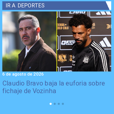
IR A
DEPORTES
6 de agosto de 2026
5
Claudio Bravo baja la euforia sobre
fichaje de Vozinha