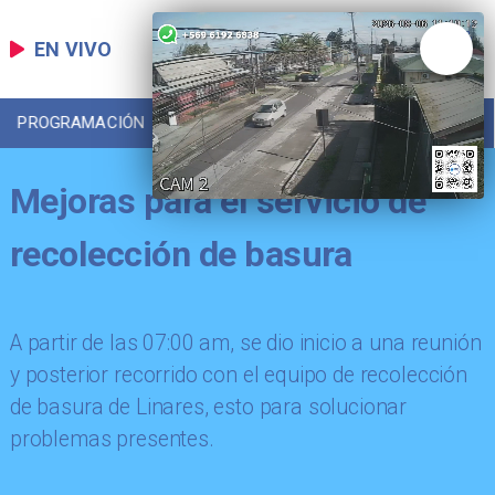
EN VIVO
PROGRAMACIÓN
LOCAL
DEPORTES
Mejoras para el servicio de
recolección de basura
A partir de las 07:00 am, se dio inicio a una reunión
y posterior recorrido con el equipo de recolección
de basura de Linares, esto para solucionar
problemas presentes.