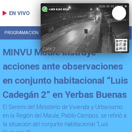
EN VIVO
PROGRAMACIÓN
LOCAL
DEPORTES
MINVU Maule instruye
acciones ante observaciones
en conjunto habitacional “Luis
Cadegán 2” en Yerbas Buenas
​El Seremi del Ministerio de Vivienda y Urbanismo
en la Región del Maule, Pablo Campos, se refirió a
la situación del conjunto habitacional “Luis