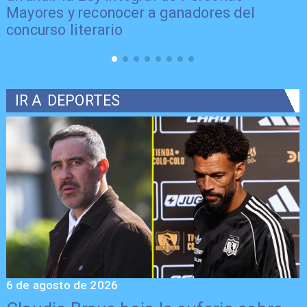
Mayores y reconocer a ganadores del
concurso literario
IR A
DEPORTES
6 de agosto de 2026
5