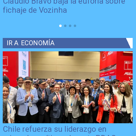
Claudio Bravo baja la euforia sobre
fichaje de Vozinha
IR A
ECONOMÍA
Chile refuerza su liderazgo en