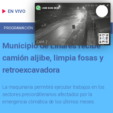
EN VIVO
PROGRAMACIÓN
LOCAL
DEPORTES
Municipio de Linares recibe
camión aljibe, limpia fosas y
retroexcavadora
La maquinaria permitirá ejecutar trabajos en los
sectores precordilleranos afectados por la
emergencia climática de los últimos meses.