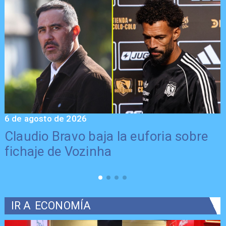
6 de agosto de 2026
5
Claudio Bravo baja la euforia sobre
fichaje de Vozinha
IR A
ECONOMÍA