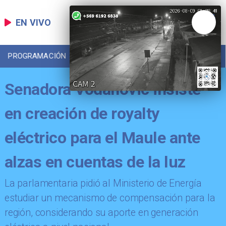
EN VIVO
PROGRAMACIÓN
LOCAL
DEPORTES
Senadora Vodanovic insiste
en creación de royalty
eléctrico para el Maule ante
alzas en cuentas de la luz
​La parlamentaria pidió al Ministerio de Energía
estudiar un mecanismo de compensación para la
región, considerando su aporte en generación