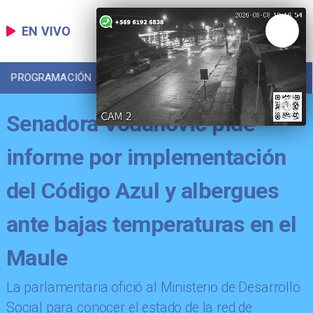
EN VIVO
PROGRAMACIÓN
LOCAL
DEPORTES
Senadora Vodanovic pide
informe por implementación
del Código Azul y albergues
ante bajas temperaturas en el
Maule
​La parlamentaria ofició al Ministerio de Desarrollo
Social para conocer el estado de la red de