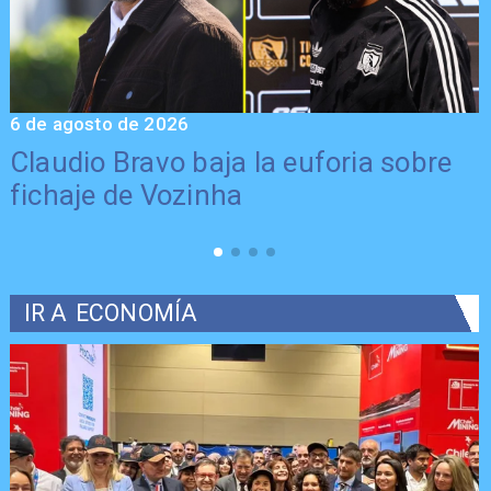
6 de agosto de 2026
5
Claudio Bravo baja la euforia sobre
fichaje de Vozinha
IR A
ECONOMÍA