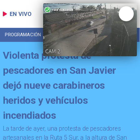
EN VIVO
PROGRAMACIÓN
LOCAL
DEPORTES
Violenta protesta de
pescadores en San Javier
dejó nueve carabineros
heridos y vehículos
incendiados
​La tarde de ayer, una protesta de pescadores
artesanales en la Ruta 5 Sur, a la altura de San