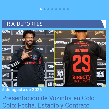
IR A
DEPORTES
5 de agosto de 2026
5
Presentación de Vozinha en Colo
Colo: Fecha, Estadio y Contrato