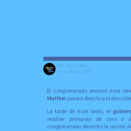
Prensa Web
Por
21 de abril de 2025
El conglomerado anunció este lun
Matthei
pasará directo a la elecció
La tarde de este lunes, el
gobier
realizar primarias de cara a la
conglomerado desechó la opción deb