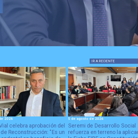
los chilenos"
IR A
RECIENTE
de 2026
5 de agosto de 2026
Vial celebra aprobación del
Seremi de Desarrollo Social
 de Reconstrucción: "Es un
refuerza en terreno la aplica