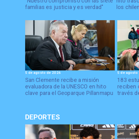
"Nuestro compromiso con las siete
hito tras
familias es justicia y es verdad"
los chile
5 de agosto de 2026
5 de agosto
San Clemente recibe a misión
183 estu
evaluadora de la UNESCO en hito
reciben 
clave para el Geoparque Pillanmapu
través d
DEPORTES