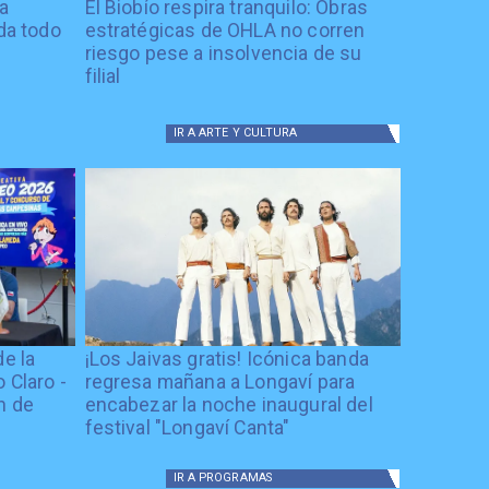
ía
El Biobío respira tranquilo: Obras
ida todo
estratégicas de OHLA no corren
riesgo pese a insolvencia de su
filial
IR A
ARTE Y CULTURA
de la
¡Los Jaivas gratis! Icónica banda
 Claro -
regresa mañana a Longaví para
n de
encabezar la noche inaugural del
festival "Longaví Canta"
IR A
PROGRAMAS