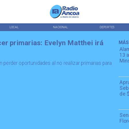
LOCAL
NACIONAL
DEPORTES
er primarias: Evelyn Matthei irá
MÁS
Alar
13 a
Min
 perder oportunidades al no realizar primarias para
Apr
Seba
de $
Sen
Flor