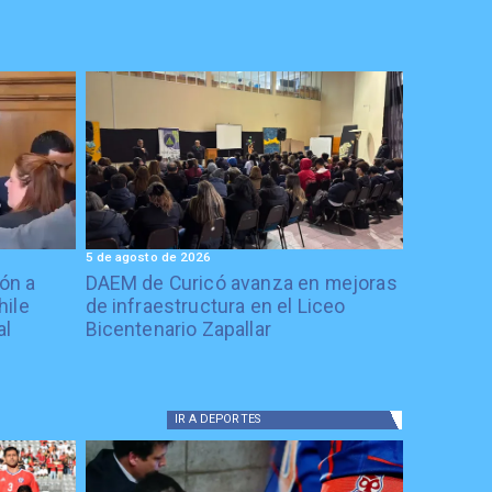
5 de agosto de 2026
ón a
DAEM de Curicó avanza en mejoras
hile
de infraestructura en el Liceo
al
Bicentenario Zapallar
IR A
DEPORTES