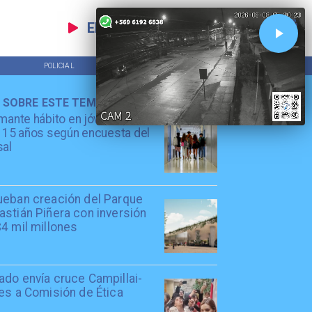
EN VIVO
POLICIAL
TENDENCIAS
 SOBRE ESTE TEMA
mante hábito en jóvenes de
 15 años según encuesta del
sal
ueban creación del Parque
stián Piñera con inversión
4 mil millones
ado envía cruce Campillai-
es a Comisión de Ética