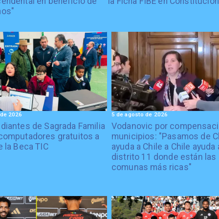
cendental en beneficio de
la Ficha FIBE en Constitución
nos"
 de 2026
5 de agosto de 2026
diantes de Sagrada Familia
Vodanovic por compensaci
computadores gratuitos a
municipios: "Pasamos de C
e la Beca TIC
ayuda a Chile a Chile ayuda 
distrito 11 donde están las
comunas más ricas"