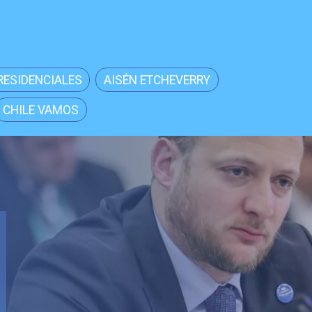
RESIDENCIALES
AISÉN ETCHEVERRY
CHILE VAMOS
Local
Senador Vial celebra
aprobación del proyecto de
Reconstrucción: "Es un hito
trascendental en beneficio de